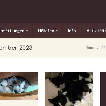
ermëttlungen
Hëllefen
Info
Aktivitéit
vember 2023
Home
20