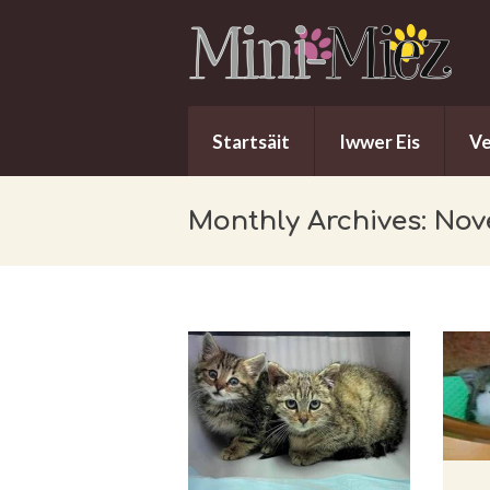
Startsäit
Iwwer Eis
V
Monthly Archives: No