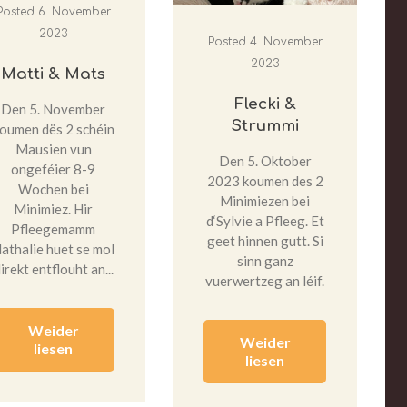
Posted
6. November
2023
Posted
4. November
2023
Matti & Mats
Flecki &
Den 5. November
Strummi
oumen dës 2 schéin
Mausien vun
Den 5. Oktober
ongeféier 8-9
2023 koumen des 2
Wochen bei
Minimiezen bei
Minimiez. Hir
d‘Sylvie a Pfleeg. Et
Pfleegemamm
geet hinnen gutt. Si
athalie huet se mol
sinn ganz
irekt entflouht an...
vuerwertzeg an léif.
Weider
Weider
liesen
liesen