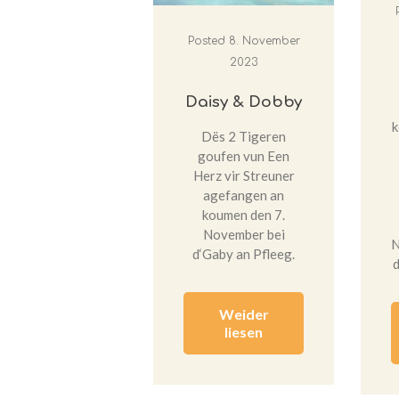
Posted
8. November
2023
Daisy & Dobby
k
Dës 2 Tigeren
goufen vun Een
Herz vir Streuner
agefangen an
koumen den 7.
November bei
N
d‘Gaby an Pfleeg.
d
Weider
liesen