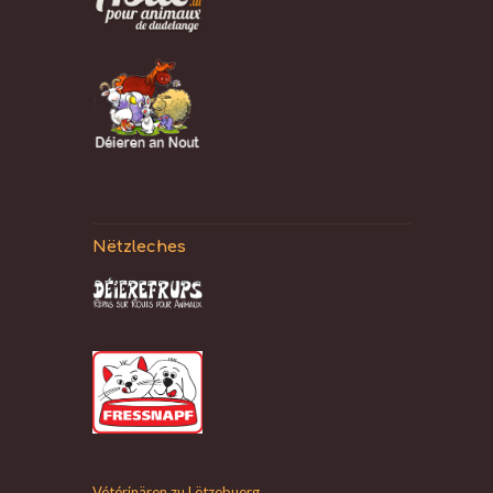
Nëtzleches
Vétérinären zu Lëtzebuerg