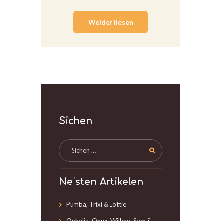
Weider liesen
Sichen
Neisten Artikelen
Pumba, Trixi & Lottie
Ophelia, Onyx, Willow, Sam &