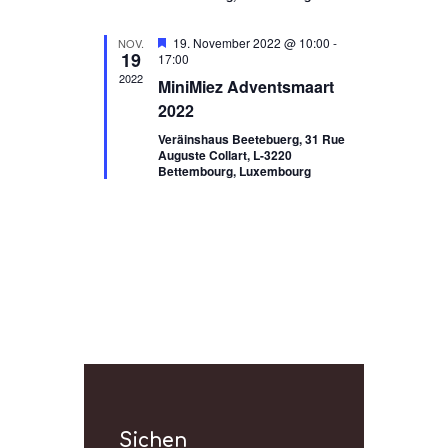
o
n
n
-
H
19. November 2022 @ 10:00
-
NOV.
N
19
e
17:00
r
2022
a
MiniMiez Adventsmaart
v
o
v
2022
r
i
g
Veräinshaus Beetebuerg, 31 Rue
e
Auguste Collart, L-3220
g
h
Bettembourg, Luxembourg
a
o
b
t
e
n
i
o
n
Sichen