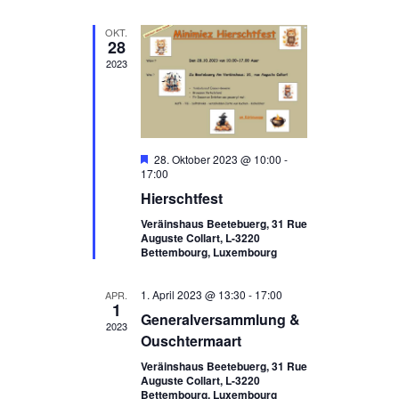
n
m
c
w
s
OKT.
ä
28
h
t
h
2023
t
l
a
e
l
e
n
t
.
n
u
-
H
28. Oktober 2023 @ 10:00
-
n
e
17:00
N
r
g
Hierschtfest
v
a
o
A
Veräinshaus Beetebuerg, 31 Rue
r
v
Auguste Collart, L-3220
n
g
Bettembourg, Luxembourg
e
i
s
h
i
o
g
1. April 2023 @ 13:30
-
17:00
APR.
b
1
c
e
a
Generalversammlung &
2023
n
h
Ouschtermaart
t
t
Veräinshaus Beetebuerg, 31 Rue
i
e
Auguste Collart, L-3220
Bettembourg, Luxembourg