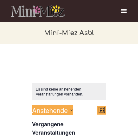
Mini-Miez Asbl
Es sind keine anstehenden
Veranstaltungen vorhanden.
Anstehende
A
V
L
e
i
D
n
s
Vergangene
a
r
s
t
t
Veranstaltungen
e
a
u
i