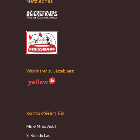
Nëtzleches
Vétérinären zu Lëtzebuerg
Kontaktéiert Eis
Mini-Miez Asbl
9, Rue du Lac