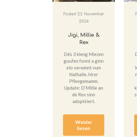
Posted
23. November
2024
Jigi, Millie &
Rex
Dës 3 kleng Miezen
goufen fonnt a ginn
elo verwinnt vum
Nathalie, hirer
Pfleegemamm.
Update: D‘Millie an
k
de Rex sinn
s
adoptéiert.
Weider
liesen