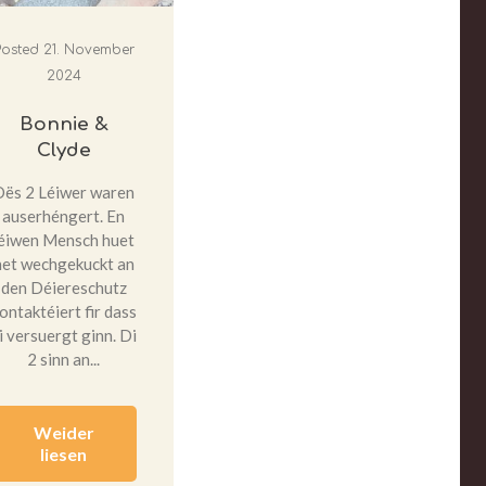
Posted
21. November
2024
Bonnie &
Clyde
Dës 2 Léiwer waren
auserhéngert. En
léiwen Mensch huet
net wechgekuckt an
den Déiereschutz
ontaktéiert fir dass
i versuergt ginn. Di
2 sinn an...
Weider
liesen