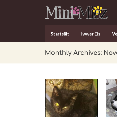
Startsäit
Iwwer Eis
V
Monthly Archives: No