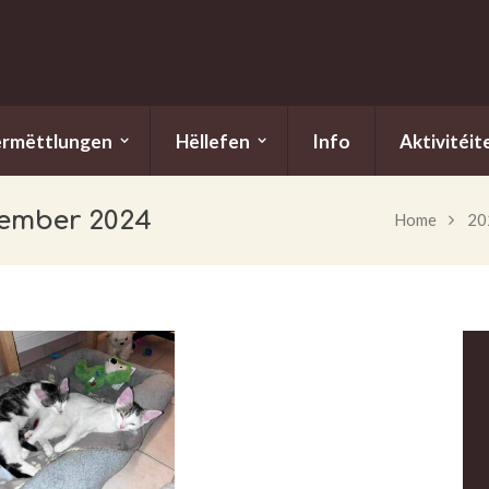
ermëttlungen
Hëllefen
Info
Aktivitéit
vember 2024
Home
20