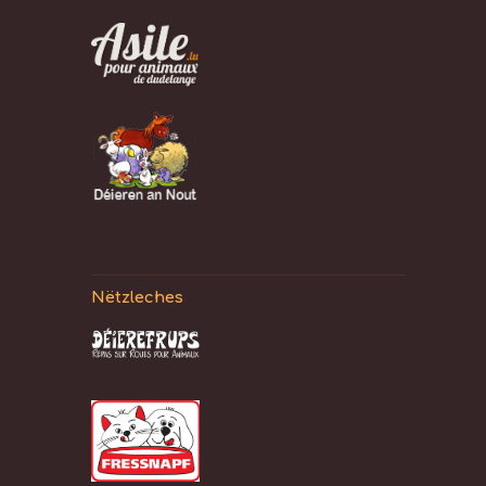
Nëtzleches