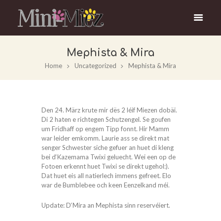
Mephista & Mira
Home
Uncategorized
Mephista & Mira
Den 24. März krute mir dës 2 léif Miezen dobäi.
Di 2 haten e richtegen Schutzengel. Se goufen
um Fridhaff op engem Tipp fonnt. Hir Mamm
war leider emkomm. Laurie ass se direkt mat
senger Schwester siche gefuer an huet di kleng
bei d‘Kazemama Twixi geluecht. Wei een op de
Fotoen erkennt huet Twixi se direkt ugehol:).
Dat huet eis all natierlech immens gefreet. Elo
war de Bumblebee och keen Eenzelkand méi.
Update: D‘Mira an Mephista sinn reservéiert.