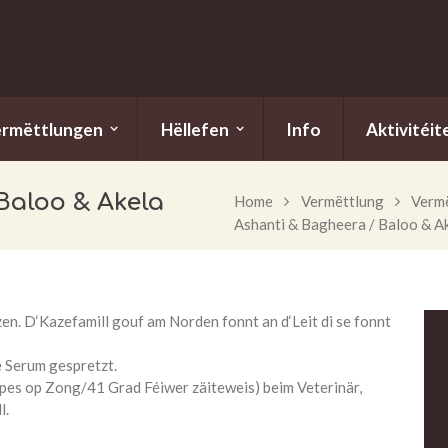
ermëttlungen
Hëllefen
Info
Aktivitéit
Baloo & Akela
Home
Vermëttlung
Vermë
Ashanti & Bagheera / Baloo & A
en. D‘Kazefamill gouf am Norden fonnt an d‘Leit di se fonnt
 Serum gespretzt.
pes op Zong/41 Grad Féiwer zäiteweis) beim Veterinär,
l.