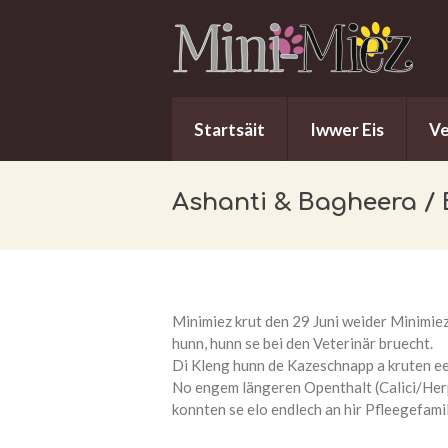
Startsäit
Iwwer Eis
V
Ashanti & Bagheera / 
Minimiez krut den 29 Juni weider Minimiez
hunn, hunn se bei den Veterinär bruecht.
Di Kleng hunn de Kazeschnapp a kruten ee
No engem längeren Openthalt (Calici/Her
konnten se elo endlech an hir Pfleegefamil