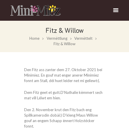
Fitz & Willow
Home
Vermëttlung
Vermëttelt
Fitz & Willow
Den Fitz ass zanter dem 27. Oktober 2021 bei
Minimiez. En gouf mat enger anerer Minimiez
fonnt am Stall, déi huet leider net mi geliewt:(.
Dem Fitz geet et gutt.D‘Nathalie këmmert sech
mat vill Léiwt em hien.
Den 2. November krut den Fitz bach eng
Spillkamerodin dobäi:) D‘kleng Maus Willow
gouf an engem Schapp ënnert Holzstécker
fonnt.