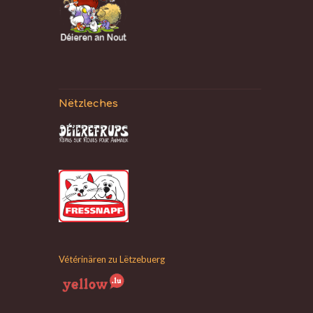
Nëtzleches
Vétérinären zu Lëtzebuerg