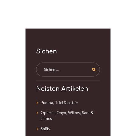
Sichen
Neisten Artikelen
Pumba, Trixi & Lottie
Ophelia, Onyx, Willow, Sam &
James
Sniffy