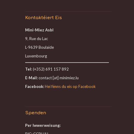
Kontaktéiert Eis
Mini-Miez Asbl
9, Rue du Lac
L-9639 Boulaide
Luxembourg
Tel:
(+352) 691 157 892
E-Mail:
contact [at] minimiez.lu
Facebook:
Hei fënns du eis op Facebook
Spenden
Per Iwwerweisung:
BIC: CCPLULL