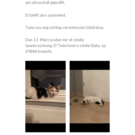
um ultraschall gepréift.
Et bleift also spannend.
Twixi ass eng richteg verschmuste Gléckskaz.
Den 13. März kruten mir di schéin
Iwwerraschung. D‘Twixi huet e schéin Baby op
d‘Welt bruecht.