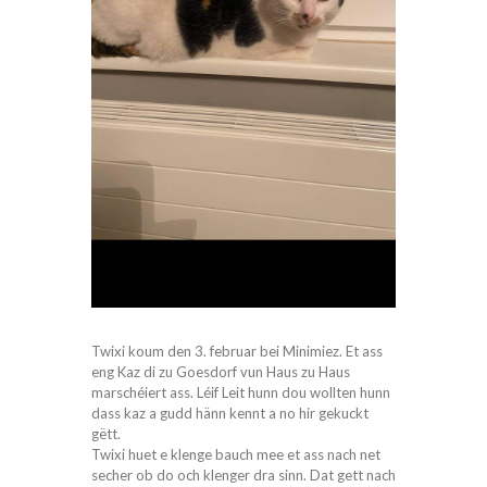
Twixi koum den 3. februar bei Minimiez. Et ass
eng Kaz di zu Goesdorf vun Haus zu Haus
marschéiert ass. Léif Leit hunn dou wollten hunn
dass kaz a gudd hänn kennt a no hir gekuckt
gëtt.
Twixi huet e klenge bauch mee et ass nach net
secher ob do och klenger dra sinn. Dat gett nach