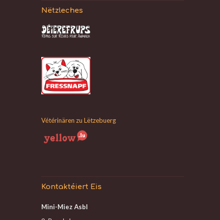
Nëtzleches
Vétérinären zu Lëtzebuerg
Kontaktéiert Eis
Mini-Miez Asbl