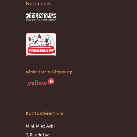
Nëtzleches
Vétérinären zu Lëtzebuerg
Kontaktéiert Eis
Mini-Miez Asbl
9, Rue du Lac