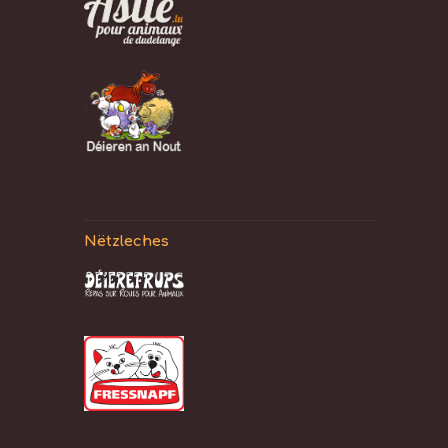
Nëtzleches