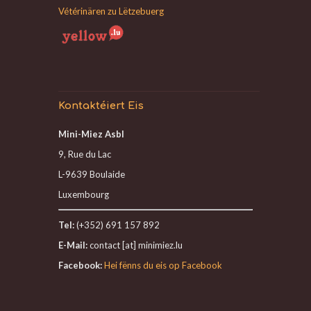
Vétérinären zu Lëtzebuerg
Kontaktéiert Eis
Mini-Miez Asbl
9, Rue du Lac
L-9639 Boulaide
Luxembourg
Tel:
(+352) 691 157 892
E-Mail:
contact [at] minimiez.lu
Facebook:
Hei fënns du eis op Facebook