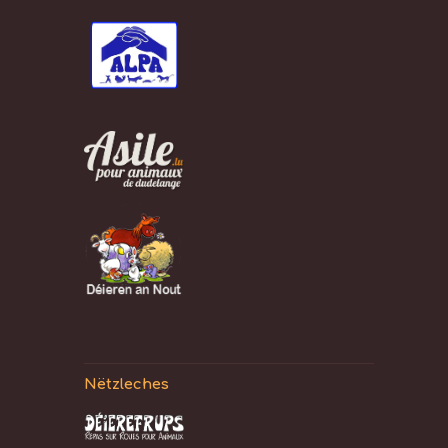
Nëtzleches