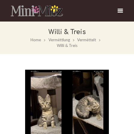
Willi & Treis
Home
Vermëttlung
Vermëttelt
Willi & Treis